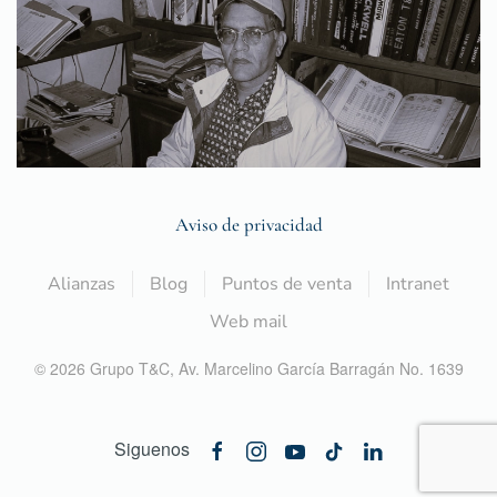
Aviso de privacidad
Alianzas
Blog
Puntos de venta
Intranet
Web mail
©
2026
Grupo T&C,
Av. Marcelino García Barragán No. 1639
Siguenos