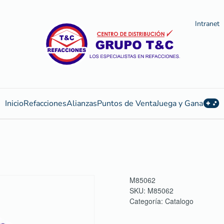
Intranet
Inicio
Refacciones
Alianzas
Puntos de Venta
Juega y Gana
M85062
SKU:
M85062
Categoría:
Catalogo