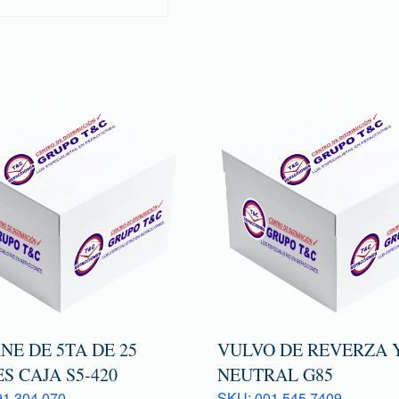
E DE 5TA DE 25
VULVO DE REVERZA 
S CAJA S5-420
NEUTRAL G85
1 304 070
SKU: 001 545 7409