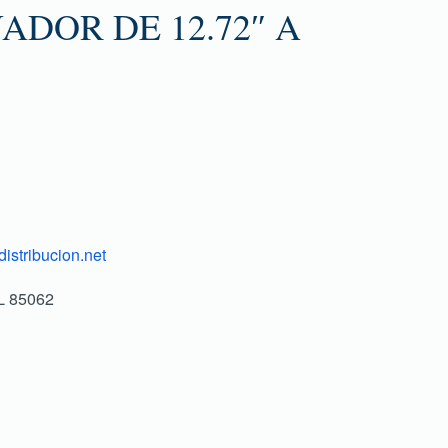
DOR DE 12.72″ A
istribucion.net
L 85062