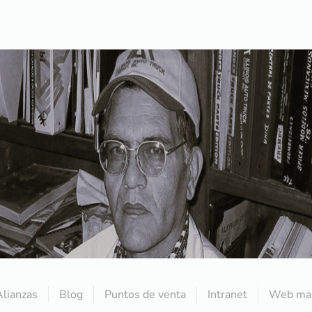
Alianzas
Blog
Puntos de venta
Intranet
Web mai