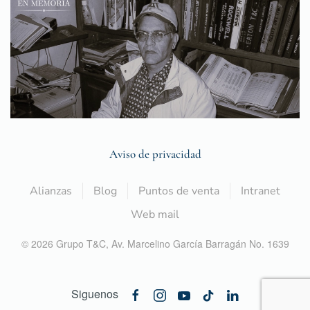
Aviso de privacidad
Alianzas
Blog
Puntos de venta
Intranet
Web mail
©
2026
Grupo T&C,
Av. Marcelino García Barragán No. 1639
Siguenos