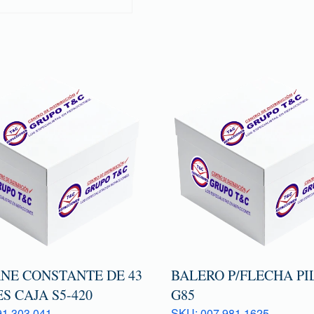
NE CONSTANTE DE 43
BALERO P/FLECHA PI
S CAJA S5-420
G85
1 303 041
SKU: 007 981 1625