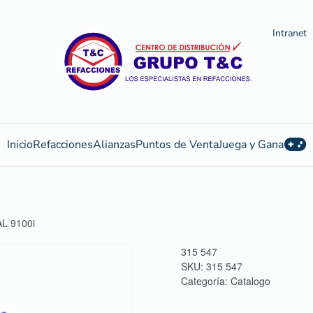
Intranet
Inicio
Refacciones
Alianzas
Puntos de Venta
Juega y Gana
L 9100i
315 547
SKU:
315 547
Categoría:
Catalogo