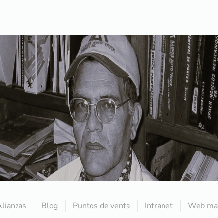
Alianzas
Blog
Puntos de venta
Intranet
Web mai