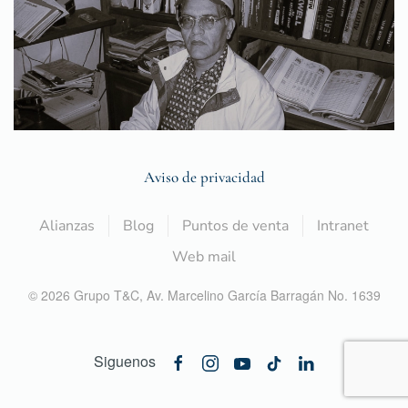
Aviso de privacidad
Alianzas
Blog
Puntos de venta
Intranet
Web mail
©
2026
Grupo T&C,
Av. Marcelino García Barragán No. 1639
Siguenos