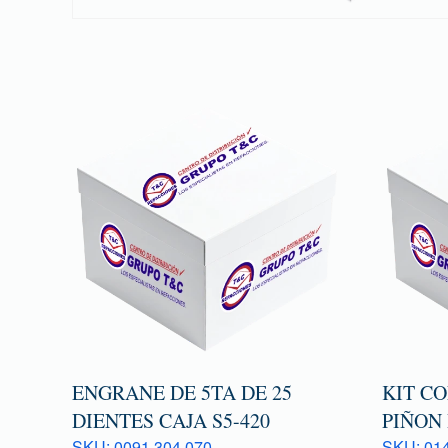
ENGRANE DE 5TA DE 25
KIT C
DIENTES CAJA S5-420
PIÑON 
SKU: 0091 304 070
SKU: 014