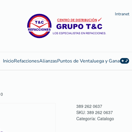
Intranet
Inicio
Refacciones
Alianzas
Puntos de Venta
Juega y Gana
10
389 262 0637
SKU:
389 262 0637
Categoría:
Catalogo