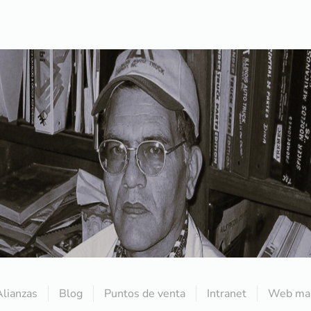
Alianzas
Blog
Puntos de venta
Intranet
Web mai