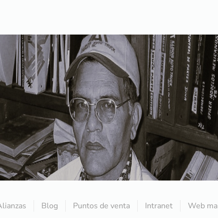
Alianzas
Blog
Puntos de venta
Intranet
Web mai