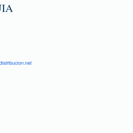
UIA
istribucion.net