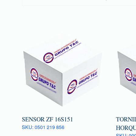
SENSOR ZF 16S151
TORNI
SKU: 0501 219 856
HORQU
SKU: 000