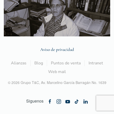
Aviso de privacidad
Alianzas
Blog
Puntos de venta
Intranet
Web mail
©
2026
Grupo T&C,
Av. Marcelino García Barragán No. 1639
Siguenos