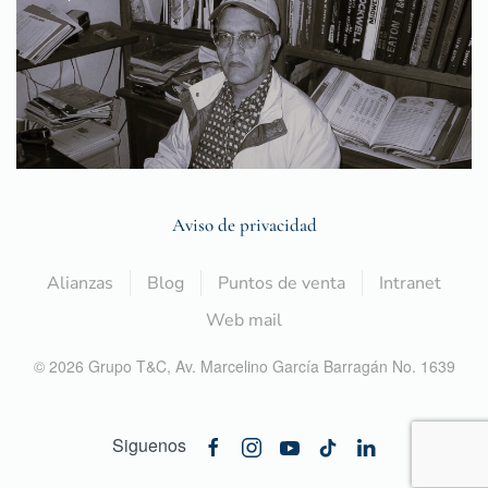
Aviso de privacidad
Alianzas
Blog
Puntos de venta
Intranet
Web mail
©
2026
Grupo T&C,
Av. Marcelino García Barragán No. 1639
Siguenos