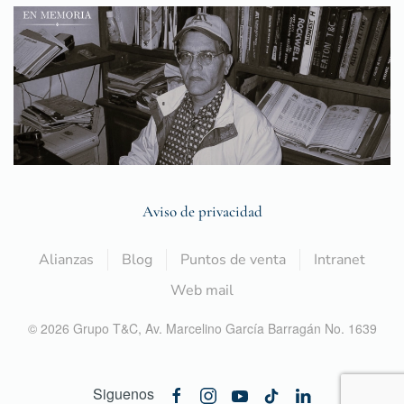
Aviso de privacidad
Alianzas
Blog
Puntos de venta
Intranet
Web mail
©
2026
Grupo T&C,
Av. Marcelino García Barragán No. 1639
Siguenos