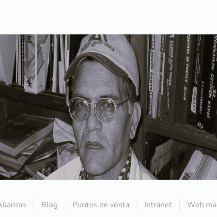
Alianzas
Blog
Puntos de venta
Intranet
Web mai