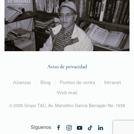
Aviso de privacidad
Alianzas
Blog
Puntos de venta
Intranet
Web mail
©
2026
Grupo T&C,
Av. Marcelino García Barragán No. 1639
Siguenos