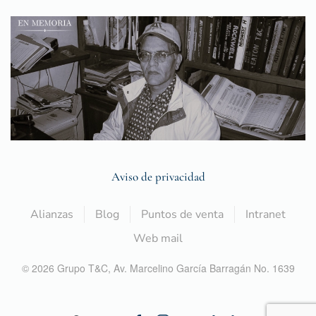
Aviso de privacidad
Alianzas
Blog
Puntos de venta
Intranet
Web mail
©
2026
Grupo T&C,
Av. Marcelino García Barragán No. 1639