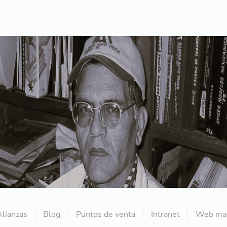
Alianzas
Blog
Puntos de venta
Intranet
Web mai