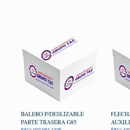
BALERO P/DESLIZABLE
FLECH
PARTE TRASERA G85
AUXILI
SKU: 007 981 1325
SKU: 43