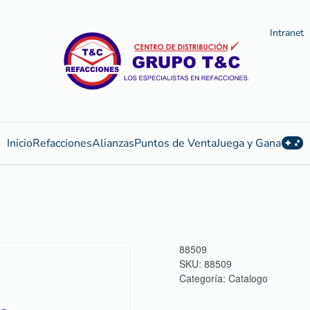
Intranet
Inicio
Refacciones
Alianzas
Puntos de Venta
Juega y Gana
88509
SKU:
88509
Categoría:
Catalogo