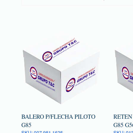
BALERO P/FLECHA PILOTO
RETEN
G85
G85 G5
SKU: 007 981 1625
SKU: 013