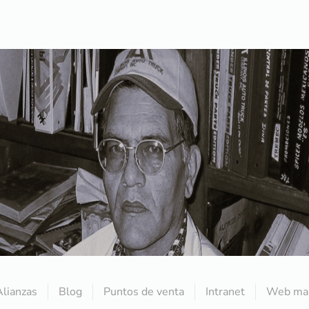
Alianzas
Blog
Puntos de venta
Intranet
Web mai