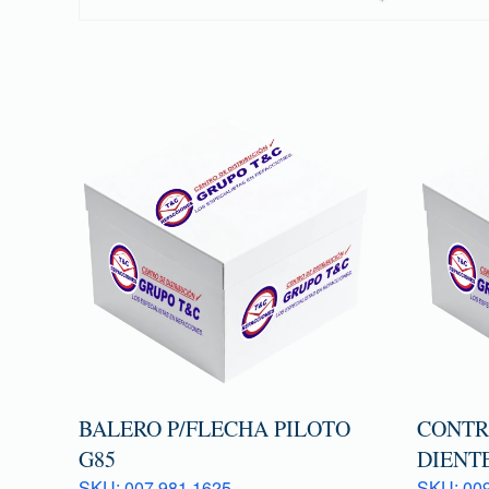
BALERO P/FLECHA PILOTO
CONTR
G85
DIENTE
SKU: 007 981 1625
SKU: 009