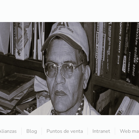
Alianzas
Blog
Puntos de venta
Intranet
Web mai