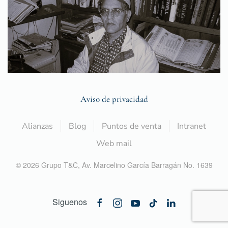
Aviso de privacidad
Alianzas
Blog
Puntos de venta
Intranet
Web mail
©
2026
Grupo T&C,
Av. Marcelino García Barragán No. 1639
Siguenos