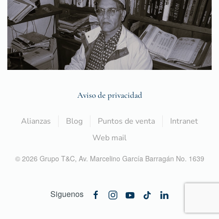
Aviso de privacidad
Alianzas
Blog
Puntos de venta
Intranet
Web mail
©
2026
Grupo T&C,
Av. Marcelino García Barragán No. 1639
Siguenos