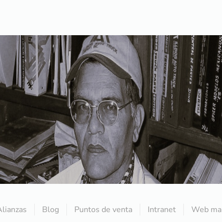
Alianzas
Blog
Puntos de venta
Intranet
Web mai