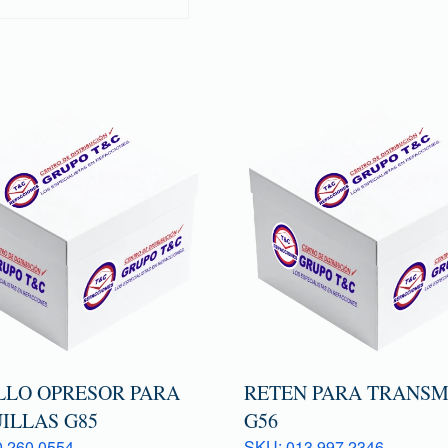
LLO OPRESOR PARA
RETEN PARA TRANSM
ILLAS G85
G56
 260 0554
SKU: 013 997 2346