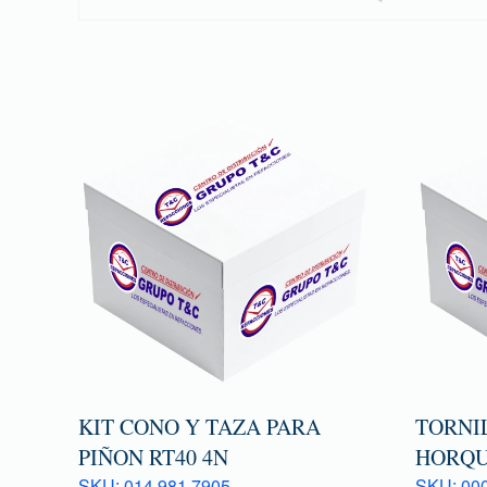
KIT CONO Y TAZA PARA
TORNI
PIÑON RT40 4N
HORQU
SKU: 014 981 7905
SKU: 000