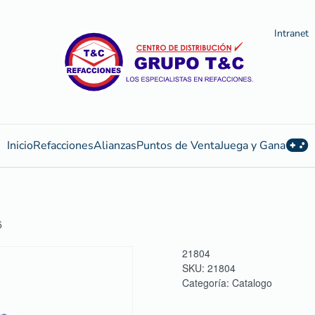
Intranet
Inicio
Refacciones
Alianzas
Puntos de Venta
Juega y Gana
5
21804
SKU:
21804
Categoría:
Catalogo