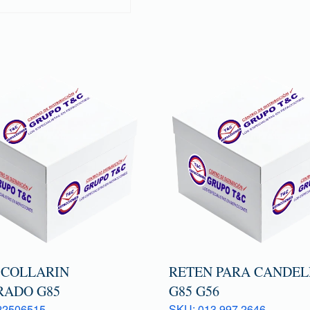
 COLLARIN
RETEN PARA CANDEL
RADO G85
G85 G56
22506515
SKU: 013 997 2646