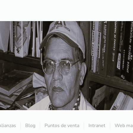
Alianzas
Blog
Puntos de venta
Intranet
Web mai