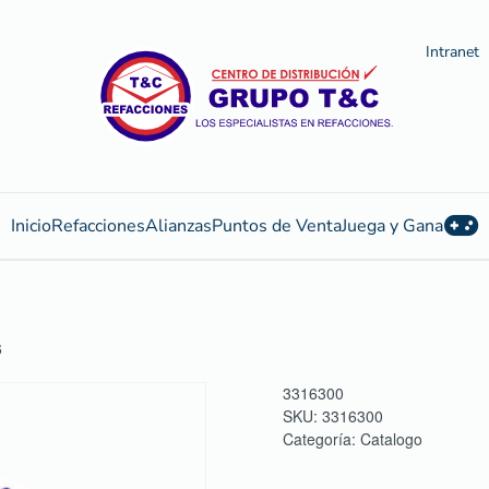
Intranet
Inicio
Refacciones
Alianzas
Puntos de Venta
Juega y Gana
6
3316300
SKU:
3316300
Categoría:
Catalogo