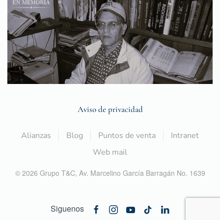
Aviso de privacidad
Alianzas
Blog
Puntos de venta
Intranet
Web mail
©
2026
Grupo T&C,
Av. Marcelino García Barragán No. 1639
Siguenos