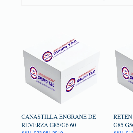
CANASTILLA ENGRANE DE
RETEN
REVERZA G85/G6 60
G85 G5
SKU: 023 981 2910
SKU: 013