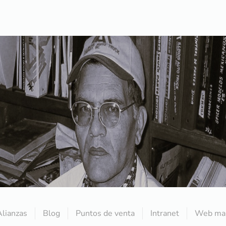
Alianzas
Blog
Puntos de venta
Intranet
Web mai