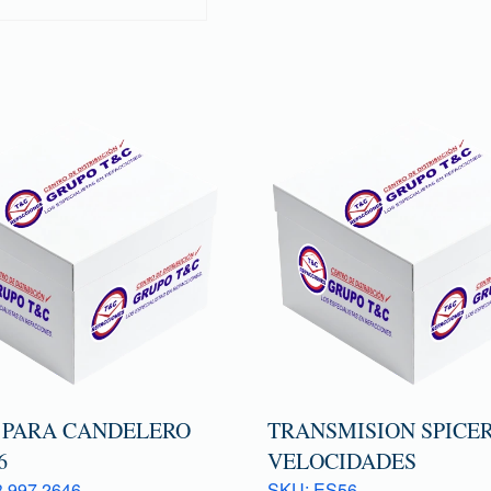
 PARA CANDELERO
TRANSMISION SPICER
6
VELOCIDADES
 997 2646
SKU: ES56