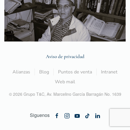
Aviso de privacidad
Alianzas
Blog
Puntos de venta
Intranet
Web mail
©
2026
Grupo T&C,
Av. Marcelino García Barragán No. 1639
Siguenos