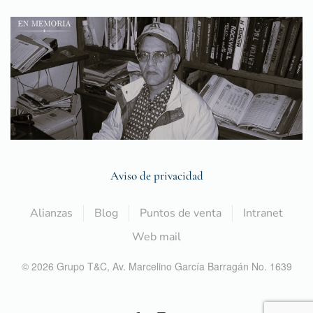
Aviso de privacidad
Alianzas
Blog
Puntos de venta
Intranet
Web mail
©
2026
Grupo T&C,
Av. Marcelino García Barragán No. 1639