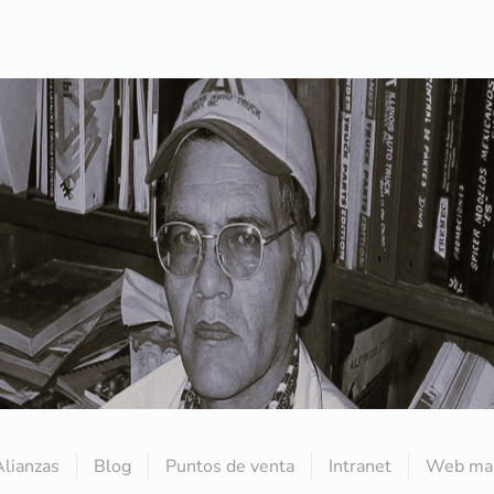
Alianzas
Blog
Puntos de venta
Intranet
Web mai