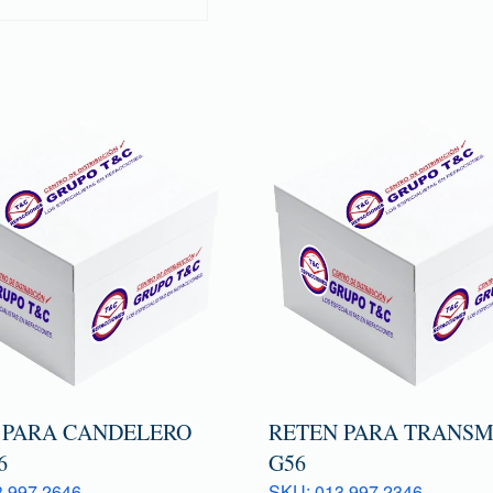
 PARA CANDELERO
RETEN PARA TRANSM
6
G56
 997 2646
SKU: 013 997 2346