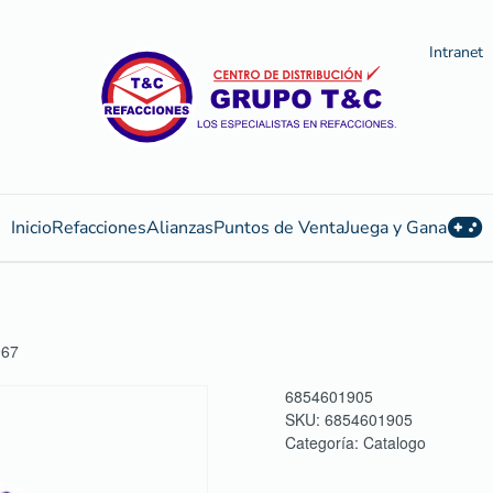
Intranet
Inicio
Refacciones
Alianzas
Puntos de Venta
Juega y Gana
967
6854601905
SKU:
6854601905
Categoría:
Catalogo