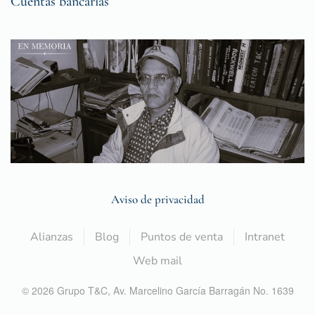
Cuentas bancarias
Aviso de privacidad
Alianzas
Blog
Puntos de venta
Intranet
Web mail
©
2026
Grupo T&C,
Av. Marcelino García Barragán No. 1639