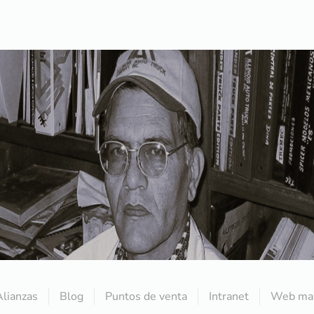
Alianzas
Blog
Puntos de venta
Intranet
Web mai