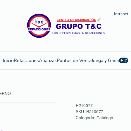
Intranet
Inicio
Refacciones
Alianzas
Puntos de Venta
Juega y Gana
PERNO
R210077
SKU:
R210077
Categoría:
Catalogo