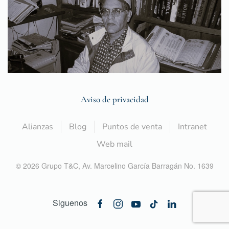
Aviso de privacidad
Alianzas
Blog
Puntos de venta
Intranet
Web mail
©
2026
Grupo T&C,
Av. Marcelino García Barragán No. 1639
Siguenos