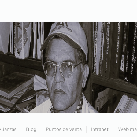
Alianzas
Blog
Puntos de venta
Intranet
Web mai