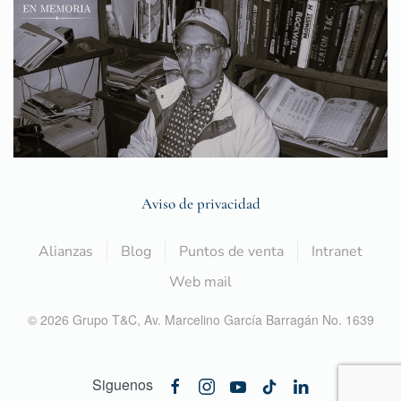
Aviso de privacidad
Alianzas
Blog
Puntos de venta
Intranet
Web mail
©
2026
Grupo T&C,
Av. Marcelino García Barragán No. 1639
Siguenos