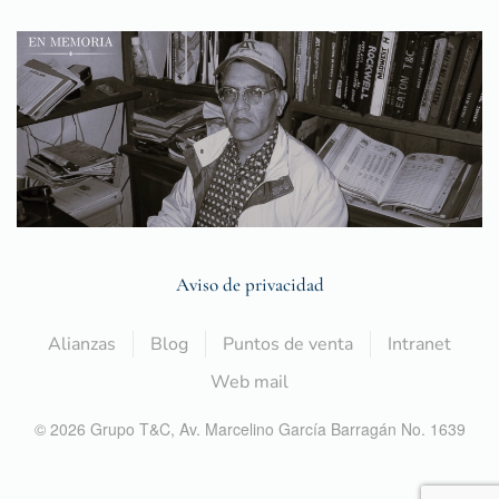
Aviso de privacidad
Alianzas
Blog
Puntos de venta
Intranet
Web mail
©
2026
Grupo T&C,
Av. Marcelino García Barragán No. 1639