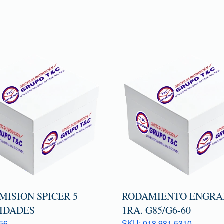
MISION SPICER 5
RODAMIENTO ENGRA
IDADES
1RA. G85/G6-60
56
SKU: 018 981 5310