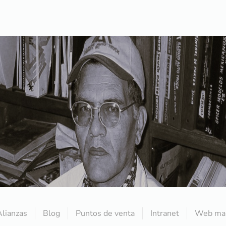
Alianzas
Blog
Puntos de venta
Intranet
Web mai