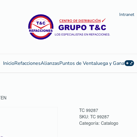
Intranet
Inicio
Refacciones
Alianzas
Puntos de Venta
Juega y Gana
TEN
TC 99287
SKU:
TC 99287
Categoría:
Catalogo