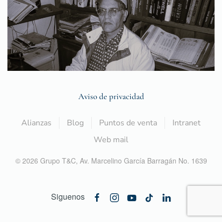
Aviso de privacidad
Alianzas
Blog
Puntos de venta
Intranet
Web mail
©
2026
Grupo T&C,
Av. Marcelino García Barragán No. 1639
Siguenos