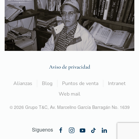
Aviso de privacidad
Alianzas
Blog
Puntos de venta
Intranet
Web mail
©
2026
Grupo T&C,
Av. Marcelino García Barragán No. 1639
Siguenos