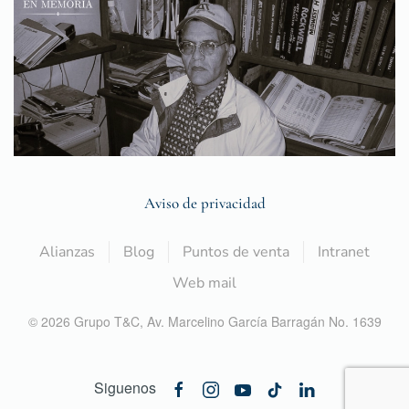
Aviso de privacidad
Alianzas
Blog
Puntos de venta
Intranet
Web mail
©
2026
Grupo T&C,
Av. Marcelino García Barragán No. 1639
Siguenos