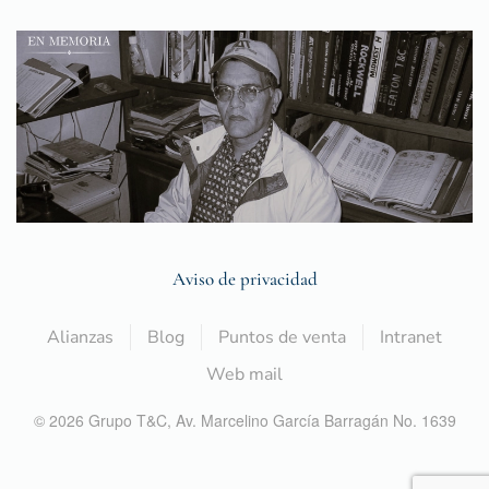
Aviso de privacidad
Alianzas
Blog
Puntos de venta
Intranet
Web mail
©
2026
Grupo T&C,
Av. Marcelino García Barragán No. 1639