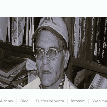
Alianzas
Blog
Puntos de venta
Intranet
Web mai