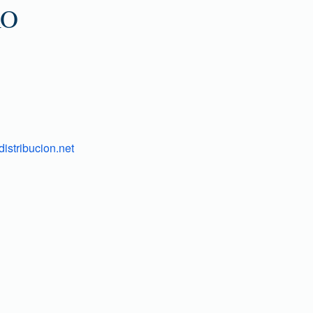
RO
istribucion.net