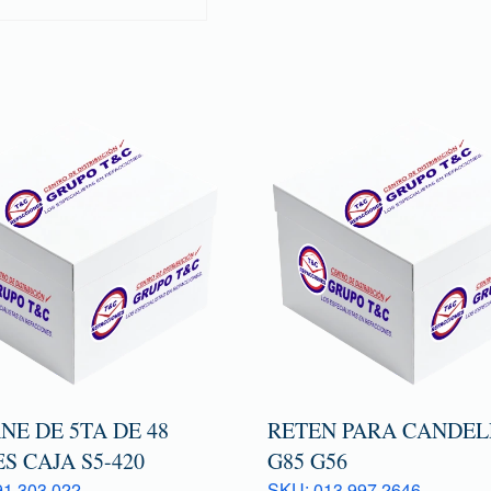
E DE 5TA DE 48
RETEN PARA CANDEL
S CAJA S5-420
G85 G56
1 303 022
SKU: 013 997 2646