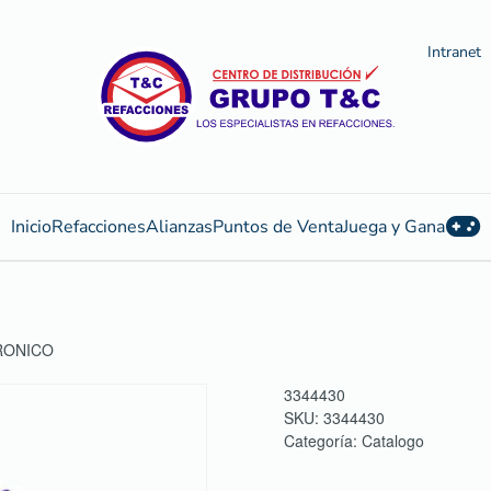
Intranet
Inicio
Refacciones
Alianzas
Puntos de Venta
Juega y Gana
RONICO
3344430
SKU:
3344430
Categoría:
Catalogo