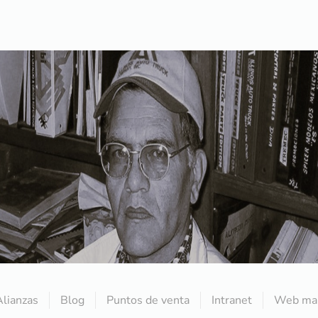
Alianzas
Blog
Puntos de venta
Intranet
Web mai