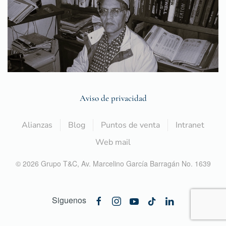
Aviso de privacidad
Alianzas
Blog
Puntos de venta
Intranet
Web mail
©
2026
Grupo T&C,
Av. Marcelino García Barragán No. 1639
Siguenos