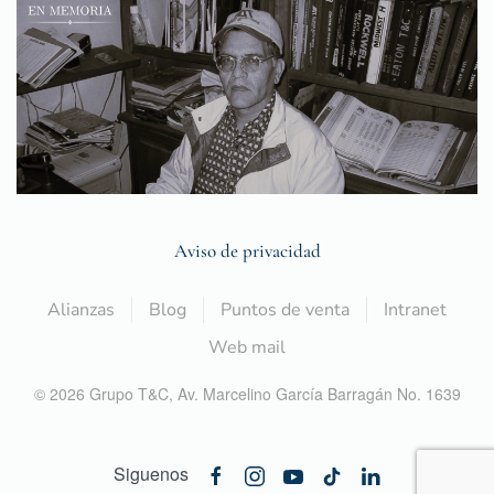
Aviso de privacidad
Alianzas
Blog
Puntos de venta
Intranet
Web mail
©
2026
Grupo T&C,
Av. Marcelino García Barragán No. 1639
Siguenos