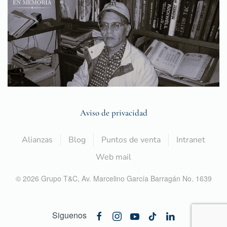
Aviso de privacidad
Alianzas
Blog
Puntos de venta
Intranet
Web mail
©
2026
Grupo T&C,
Av. Marcelino García Barragán No. 1639
Siguenos