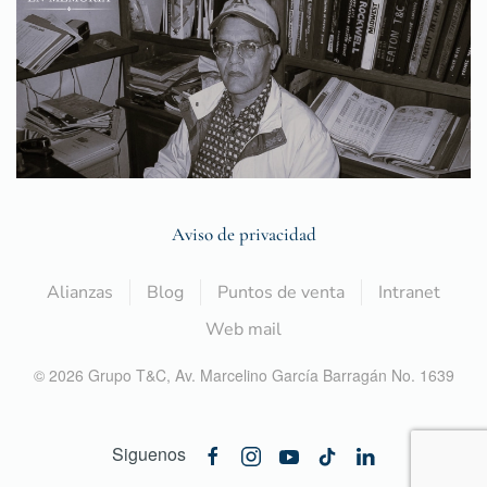
Aviso de privacidad
Alianzas
Blog
Puntos de venta
Intranet
Web mail
©
2026
Grupo T&C,
Av. Marcelino García Barragán No. 1639
Siguenos