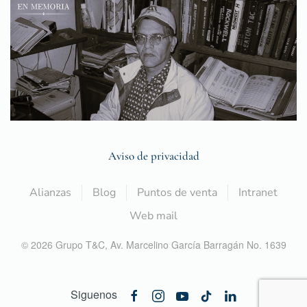
Aviso de privacidad
Alianzas
Blog
Puntos de venta
Intranet
Web mail
©
2026
Grupo T&C,
Av. Marcelino García Barragán No. 1639
Siguenos