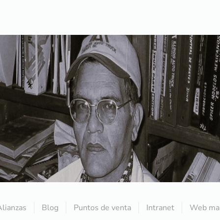
Alianzas
Blog
Puntos de venta
Intranet
Web mai