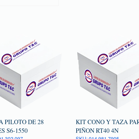
 PILOTO DE 28
KIT CONO Y TAZA PA
S S6-1550
PIÑON RT40 4N
1 302 097
SKU: 014 981 7905