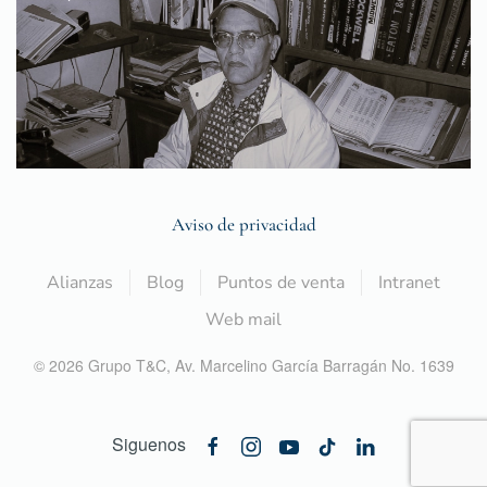
Aviso de privacidad
Alianzas
Blog
Puntos de venta
Intranet
Web mail
©
2026
Grupo T&C,
Av. Marcelino García Barragán No. 1639
Siguenos