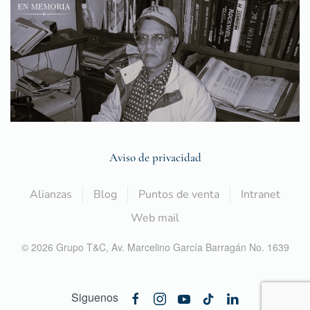
Aviso de privacidad
Alianzas
Blog
Puntos de venta
Intranet
Web mail
©
2026
Grupo T&C,
Av. Marcelino García Barragán No. 1639
Siguenos