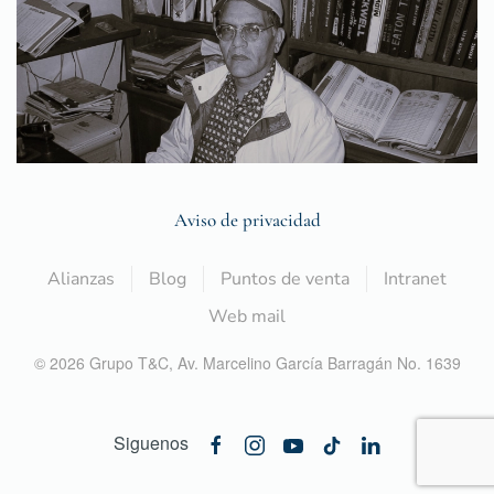
Aviso de privacidad
Alianzas
Blog
Puntos de venta
Intranet
Web mail
©
2026
Grupo T&C,
Av. Marcelino García Barragán No. 1639
Siguenos