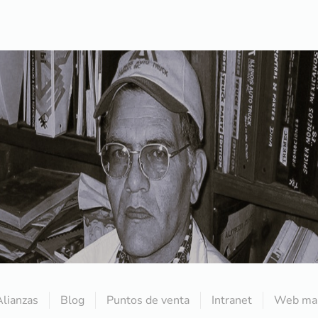
Alianzas
Blog
Puntos de venta
Intranet
Web mai