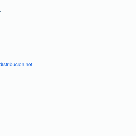
R
istribucion.net