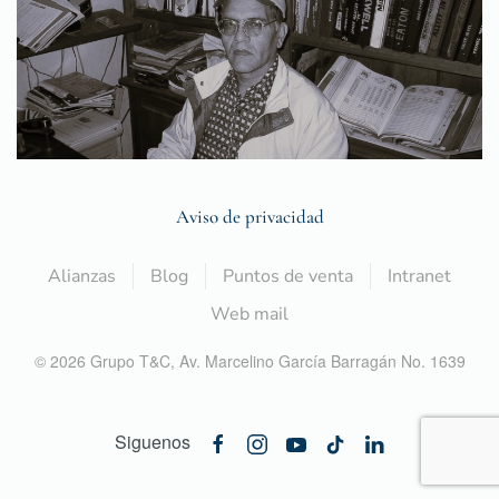
Aviso de privacidad
Alianzas
Blog
Puntos de venta
Intranet
Web mail
©
2026
Grupo T&C,
Av. Marcelino García Barragán No. 1639
Siguenos