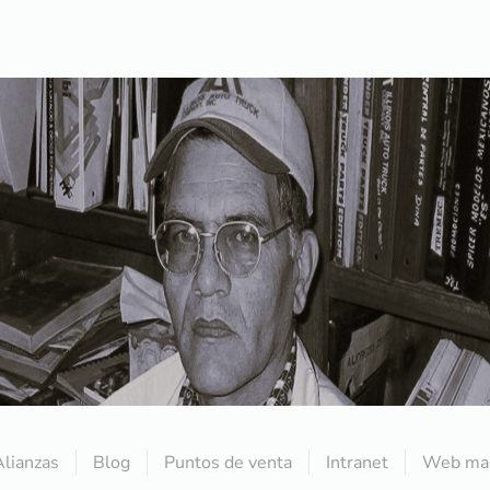
Alianzas
Blog
Puntos de venta
Intranet
Web mai