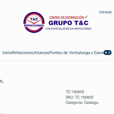
Intranet
Inicio
Refacciones
Alianzas
Puntos de Venta
Juega y Gana
AL
TC 19280X
SKU:
TC 19280X
Categoría:
Catalogo